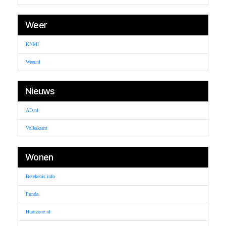
Weer
KNMI
Weer.nl
Nieuws
AD.nl
Volkskrant
Wonen
Betekenis.info
Funda
Huurzone.nl