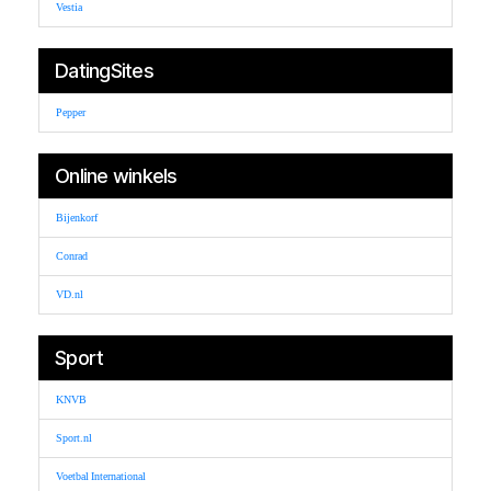
Vestia
DatingSites
Pepper
Online winkels
Bijenkorf
Conrad
VD.nl
Sport
KNVB
Sport.nl
Voetbal International