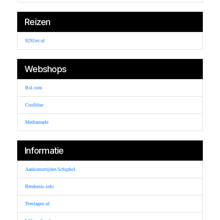
Reizen
9292ov.nl
Webshops
Bol.com
Coolblue
Mediamarkt
Informatie
Aankomsttijden Schiphol
Betekenis.info
Toeslagen.nl